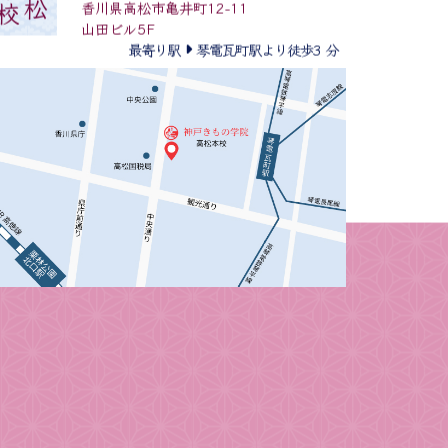
087-831-8812
高松
本校
香川県高松市亀井町12-11
山田ビル5F
最寄り駅
琴電瓦町駅より徒歩3 分
阪神本校
078-331-9406
福岡本校
092-711-9080