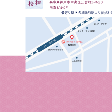
078-331-9406
阪神
本校
兵庫県神戸市中央区三宮町3-9-20
南泰ビル6F
最寄り駅
各線元町駅より徒歩3 