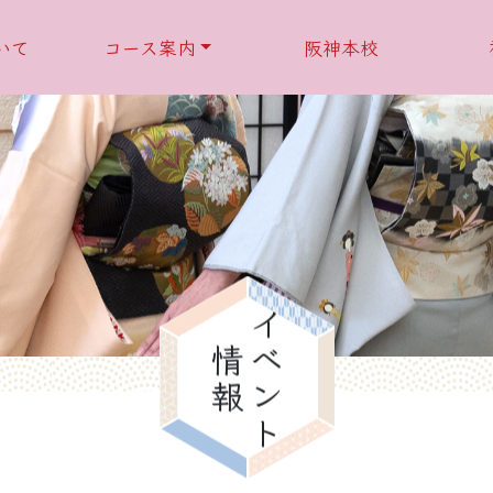
いて
コース案内
阪神本校
も着付けコース
男子着付けコース
和裁コース
組紐コ
イベント
情報