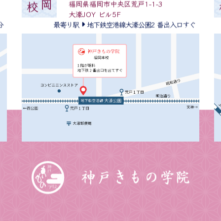
092-711-9080
福岡
本校
福岡県福岡市中央区荒戸1-1-3
大濠JOY ビル5F
分
最寄り駅
地下鉄空港線大濠公園2 番出入口すぐ