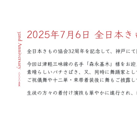
2025年7月6日 全日本
32nd Anniversary
全日本きもの協会32周年を記念して、神戸に
今回は津軽三味線の名手「森永基木」様をお迎
素晴らしいバチさばき、又、同時に舞踊家とし
ご祝儀舞や十二単・束帯着装後に舞もご披露し
生徒の方々の着付け演技も華やかに進行され、